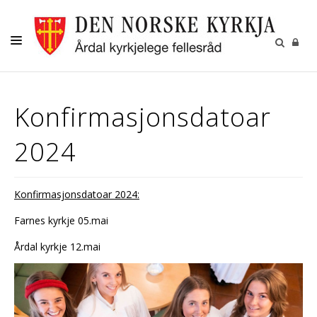
LIVETS GANG
Konfirmasjonsdatoar
BORN OG UNGE
2024
VAKSNE
MENIGHETSBLADET
Konfirmasjonsdatoar 2024:
KALENDER
Farnes kyrkje 05.mai
KONTAKT
Årdal kyrkje 12.mai